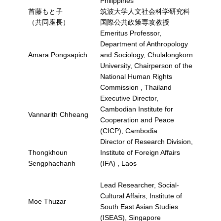
Philippines
首藤もと子
筑波大学人文社会科学研究科
（共同座長）
国際公共政策専攻教授
Emeritus Professor,
Department of Anthropology
Amara Pongsapich
and Sociology, Chulalongkorn
University, Chairperson of the
National Human Rights
Commission , Thailand
Executive Director,
Cambodian Institute for
Vannarith Chheang
Cooperation and Peace
(CICP), Cambodia
Director of Research Division,
Thongkhoun
Institute of Foreign Affairs
Sengphachanh
(IFA) , Laos
Lead Researcher, Social-
Cultural Affairs, Institute of
Moe Thuzar
South East Asian Studies
(ISEAS), Singapore