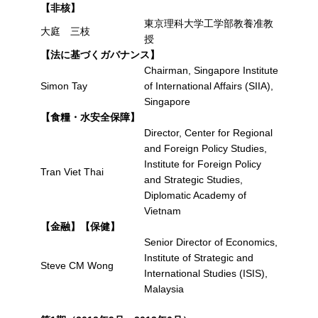
【非核】
東京理科大学工学部教養准教
大庭 三枝
授
【法に基づくガバナンス】
Chairman, Singapore Institute
Simon Tay
of International Affairs (SIIA),
Singapore
【食糧・水安全保障】
Director, Center for Regional
and Foreign Policy Studies,
Institute for Foreign Policy
Tran Viet Thai
and Strategic Studies,
Diplomatic Academy of
Vietnam
【金融】【保健】
Senior Director of Economics,
Institute of Strategic and
Steve CM Wong
International Studies (ISIS),
Malaysia