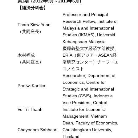
第1期（2012年9月～2013年6月）
【経済分科会】
Professor and Principal
Research Fellow, Institute of
Tham Siew Yean
Malaysia and International
（共同座長）
Studies (IKMAS), Universiti
Kebangsaan Malaysia
慶應義塾大学経済学部教授、
木村福成
ERIA（東アジア・ASEAN経
（共同座長）
済研究センター）チーフ・エ
コノミスト
Researcher, Department of
Economics, Centre for
Pratiwi Kartika
Strategic and International
Studies (CSIS), Indonesia
Vice President, Central
Vo Tri Thanh
Institute for Economic
Management, Vietnam
Dean, Faculty of Economics,
Chayodom Sabhasri
Chulalongkorn University,
Thailand