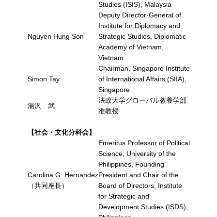
Studies (ISIS), Malaysia
Deputy Director-General of
Institute for Diplomacy and
Nguyen Hung Son
Strategic Studies, Diplomatic
Academy of Vietnam,
Vietnam
Chairman, Singapore Institute
Simon Tay
of International Affairs (SIIA),
Singapore
法政大学グローバル教養学部
湯沢 武
准教授
【社会・文化分科会】
Emeritus Professor of Political
Science, University of the
Philippines, Founding
Carolina G. Hernandez
President and Chair of the
（共同座長）
Board of Directors, Institute
for Strategic and
Development Studies (ISDS),