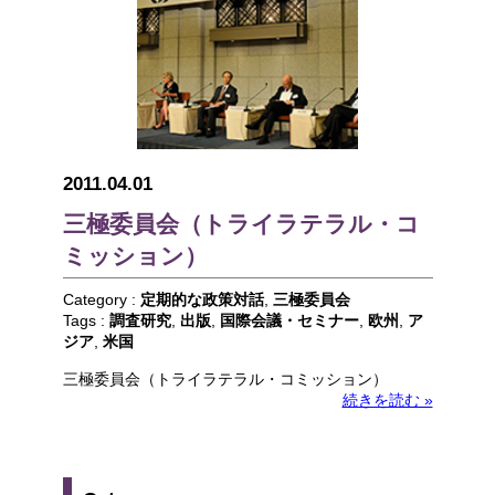
2011.04.01
三極委員会（トライラテラル・コ
ミッション）
Category :
定期的な政策対話
,
三極委員会
Tags :
調査研究
,
出版
,
国際会議・セミナー
,
欧州
,
ア
ジア
,
米国
三極委員会（トライラテラル・コミッション）
続きを読む »