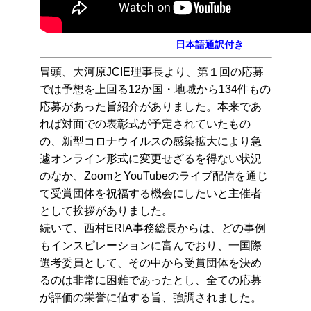
日本語通訳付き
冒頭、大河原JCIE理事長より、第１回の応募
では予想を上回る12か国・地域から134件もの
応募があった旨紹介がありました。本来であ
れば対面での表彰式が予定されていたもの
の、新型コロナウイルスの感染拡大により急
遽オンライン形式に変更せざるを得ない状況
のなか、ZoomとYouTubeのライブ配信を通じ
て受賞団体を祝福する機会にしたいと主催者
として挨拶がありました。
続いて、西村ERIA事務総長からは、どの事例
もインスピレーションに富んでおり、一国際
選考委員として、そ
の中から受賞団体を決め
るのは非常に困難であったとし、全
ての応募
が評価の栄誉に値する旨、強調されました。