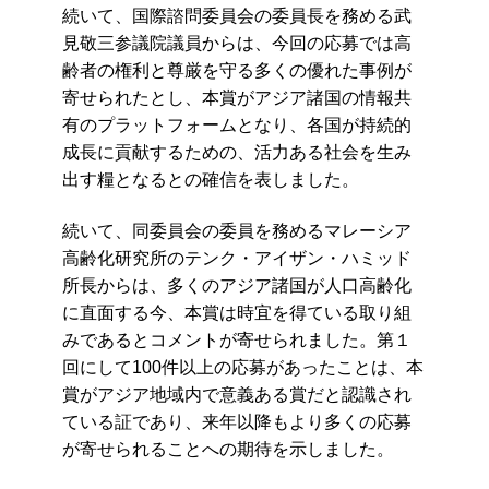
続いて、国際諮問委員会の委員長を務める武
見敬三参議院議員からは、今回の応募では高
齢者の権利と尊厳を守る多くの優れた事例が
寄せられたとし、本賞がアジア諸国の情報共
有のプラットフォームとなり、各国が持続的
成長に貢献するための、活力ある社会を生み
出す糧となるとの確信を表しました。
続いて、同委員会の委員を務めるマレーシア
高齢化研究所のテンク・アイザン・ハミッド
所長からは、多くのアジア諸国が人口高齢化
に直面する今、本賞は時宜を得ている取り組
みであるとコメントが寄せられました。第１
回にして100件以上の応募があったことは、本
賞がアジア地域内で意義ある賞だと認
識され
ている証であり、来年以降もより多くの応募
が寄せられることへの期待を示しました。