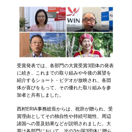
受賞発表では、各部門の大賞受賞3団体の発表
に続き、これまでの
取り組みや今後の展望を
紹介
するショート・
ビデオが放映され、各団
体が喜びをもって、その優れた取り組みを参
加者と
共有しました。
西村ERIA事務総長からは、祝辞が贈られ、受
賞理由としてその
独自性や持続可能性、周辺
諸国への普及効果などが説明されました
。大
賞は各部門において、次の3か国3団体に贈ら