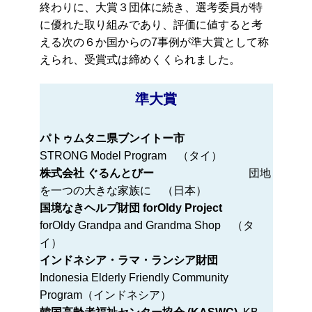
終わりに、大賞３団体に続き、選考委員が
特
に
優れた取り組みであり、評価に値すると考
える次の６か国からの7事例
が準大賞として称
えられ、受賞式は締めくくられました。
準大賞
パトゥムタニ県ブンイトー市
STRONG Model Program （タイ）
株式会社 ぐるんとびー
団地
を一つの大きな家族に （日本）
国境なきヘルプ財団 forOldy Project
forOldy Grandpa and Grandma Shop （タ
イ）
インドネシア・ラマ・ランシア財団
Indonesia Elderly Friendly Community
Program（インドネシア）