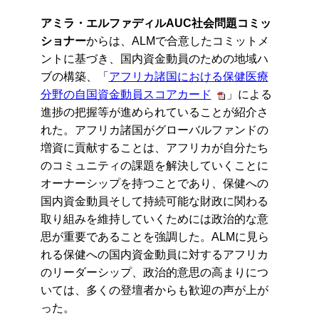
アミラ・エルファディルAUC社会問題コミッ
ショナー
からは、ALMで合意したコミットメ
ントに基づき、国内資金動員のための地域ハ
ブの構築、「
アフリカ諸国における保健医療
分野の自国資金動員スコアカード
」による
進
捗の把握等が進められていることが紹介さ
れた。アフリカ諸国がグローバルファンドの
増資に貢献することは、アフリカが自分たち
のコミュニティの課題を解決していくことに
オーナーシップを持つことであり、保健への
国内資金動員そして持続可能な財政に関わる
取り組みを維持していくためには政治的な意
思が重要であることを強調した。ALMに見ら
れる保健への国内資金動員に対するアフリカ
のリーダーシップ、政治的意思の高まりにつ
いては、
多くの登壇
者からも歓迎の声が上が
った。