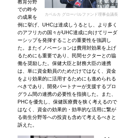
教育分野
での昨今
カベルカ グローバルファンド理事会議長
の成果を
例に挙
げ、UHCは達成しうるとし、より
多く
のアフリカの国々がUHC達成に向けてリーダ
ーシップを発揮することの重要性を強調し
た。またイノベーションは費用対効果を上げ
るためにも重要であり、民間セクターとの協
働を奨励した。保健大臣と財務大臣の連携
は、単に資金動員のためだけではなく、資金
をより効果的に活用するためにも進められる
べきであり、開発パートナーが支援するプロ
グラム間の連携の必要性を指摘した。また、
PHCを優先し、保健医療費を狭く考えるので
はなく、資金の効果的・効率的な活用に繋が
る衛生分野等への投資も含めて考えるべきと
訴えた。