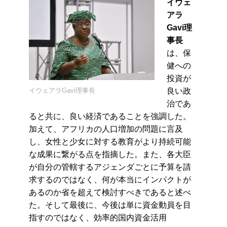
イウェ
アラ
Gavi理
事長
は、保
健への
投資が
イウェアラGavi理事長
良い政
治であ
ると共に、良い経済であることを強調した。
加えて、アフリカの人口増加の問題に言及
し、女性と少女に対する教育がより持続可能
な成果に繋がる点を指摘した。また、各大臣
が自分の管轄するアジェンダごとに予算を請
求するのではなく、何が本当にインパクトが
あるのか省を超えて検討すべきであると述べ
た。そして最後に、今後は単に資金動員を目
指すの
ではなく、効率的国内資金活用