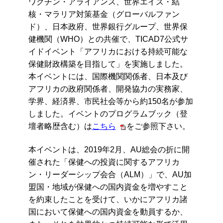
ワクチン・アライアンス、世界エイズ・結
核・マラリア対策基金（グローバルファン
ド）、日本政府、世界銀行グループ、世界保
健機関（WHO）との共催で、TICAD7公式サ
イドイベント「アフリカにおける持続可能な
保健財政構築を目指して」を実施しました。
本イベントには、国際機関関係者、日本及び
アフリカの政府関係者、開発協力の実務家、
学界、
経済界、
市民社会等から約150名が参加
しました。
イベントのプログラムブック（登
壇者略歴含む）は
こちら
をご参照下さい。
本イベントは、2019年2月、AU総会の折に開
催された「保健への投資に関するアフリカ
ン・リーダーシップ会合（ALM）」で、AU加
盟国・地域が保健への国内資金を増やすこと
を約束したことを受けて、いかにアフリカ諸
国において保健への国内資金を動員するか、