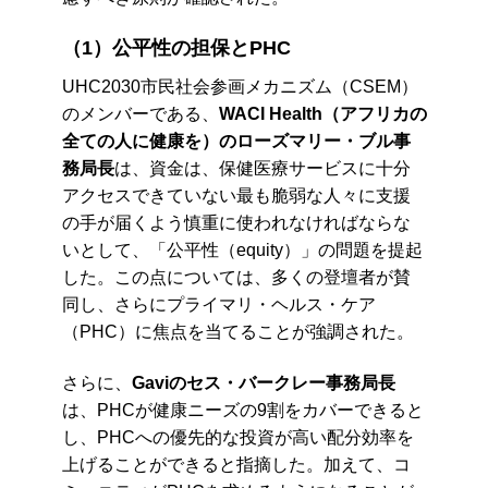
（1）公平性の担保とPHC
UHC2030市民社会参画メカニズム（CSEM）
のメンバーである、
WACI Health（アフリカの
全ての人に健康を）のローズマリー・ブル事
務局長
は、資金は、保健医療サービスに十分
アクセスできていない最も脆弱な人々に支援
の手が届くよう慎重に使われなければならな
いとして、「公平性（equity）」の問題を提起
した。この点については、多くの登壇者が賛
同し、さらにプライマリ・ヘルス・ケア
（PHC）に焦点を当てることが強調された。
さらに、
Gaviのセス・バークレー事務局長
は、PHCが健康ニーズの9割をカバーできると
し、PHCへの優先的な投資が高い配分効率を
上げることができると指摘した。加えて、コ