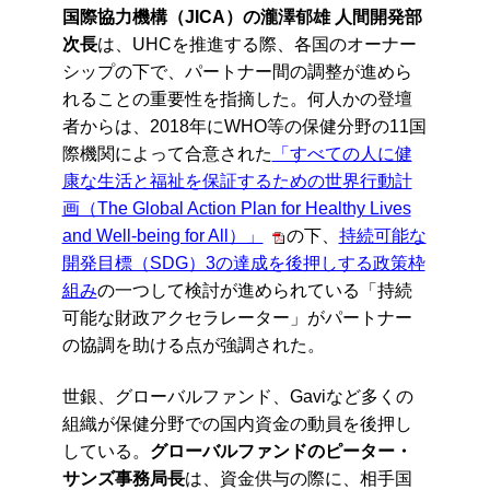
国際協力機構（JICA）の瀧澤郁雄 人間開発部
次長
は、UHCを推進する際、各国のオーナー
シップの下で、パートナー間の調整が進めら
れることの重要性を指摘した。何人かの登壇
者からは、2018年にWHO等の保健分野の11国
際機関によって合意された
「すべての人に健
康な生活と福祉を保証するための世界行動計
画（The Global Action Plan for Healthy Lives
and Well-being for All）」
の下、
持続可能な
開発目標（SDG）3の達成を後押しする政策枠
組み
の一つして検討が進められている「持続
可能な財政アクセラレーター」がパートナー
の協調を助ける点が強調された。
世銀、グローバルファンド、Gaviなど多くの
組織が保健分野での国内資金の動員を後押し
している。
グローバルファンドのピーター・
サンズ事務局長
は、資金供与の際に、相手国