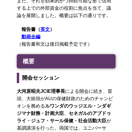
また、それを効果的かつ持続可能な形で活用
する上での外部資金の役割に焦点を当て、議
論を展開しました。概要は以下の通りです。
報告書（
英文
）
動画全編
（報告書和文は後日掲載予定です）
概要
開会セッション
大河原昭夫JCIE理事長
による開会に続き、冒
頭、大統領がAUの保健財政のためのチャンピ
オンを務める
ルワンダのウッジエル・ンダギ
ジマナ財務・計画大臣
、
セネガルのアブドゥ
ライ・ジュフ・サール保健・社会活動大臣
が
基調講演を行った。両国では、ユニバーサ