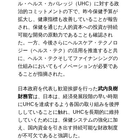
ル・ヘルス・カバレッジ（UHC）に対する政
治的コミットメントの下で、昨今保健予算が
拡大し、健康指標も改善していることが報告
され、保健を通じた人的資本への投資が持続
可能な開発の原動力であることも確認され
た。一方、今後さらにヘルスケア・テクノロ
ジー（ヘルス・テク）の活用を推進すると共
に、ヘルス・テクそして
ファイナンシングの
仕組みにおいてもイノベーション
が必要であ
ることが指摘された。
日本政府を代表し歓迎挨拶を行った
武内良樹
財務官
は、日本は、経済発展段階の早い時期
にUHCを達成するよう各国の取り組みを後押
ししていることに触
れ、UHCを長期的に維持
していくため
には、保健システムの強化に加
え、国内資金を引き出す持続可能な財政制度
が不可欠であると強調した。