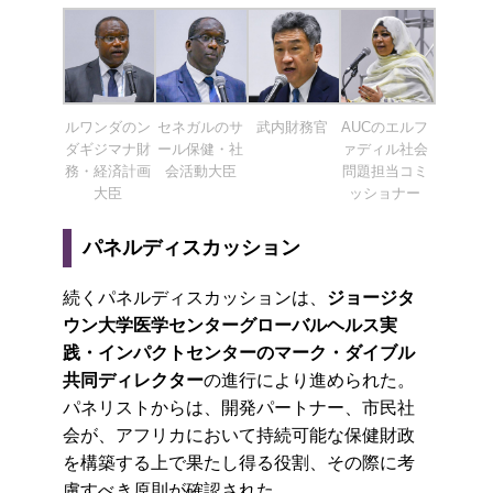
ルワンダのン
セネガルのサ
武内財務官
AUCのエルフ
ダギジマナ財
ール保健・社
ァディル社会
務・経済計画
会活動大臣
問題担当コミ
大臣
ッショナー
パネルディスカッション
続くパネルディスカッションは、
ジョージタ
ウン大学医学センターグローバルヘルス実
践・インパクトセンターのマーク・ダイブル
共同ディレクター
の進行により進められた。
パネリストからは、開発パートナー、市民社
会が、アフリカにおいて持続可能な保健財政
を構築する上で果たし得る役割、その際に考
慮すべき原則が確認された。