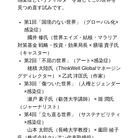
見つめ直す試みです。
第1回「国境のない世界」（グローバル化×
感染症）
國井 修氏（世界エイズ・結核・マラリア
対策基金 戦略・投資・効果局長 × 膳場 貴子氏
（キャスター）
第2回「不屈の世界」（アート×感染症）
穂積 大陸氏（ThinkWell Globalマネージン
グディレクター） × 乙武 洋匡氏（作家）
第3回「傷ついた世界」（人権とジェンダー
×感染症）
瀬戸 素子氏（叡啓大学講師） × 堀 潤氏
（ジャーナリスト）
第4回「立ち直る世界」（サステナビリティ
×感染症）
山本 太郎氏（長崎大学教授） × 薗田 綾子
氏（株式会社クレアン代表取締役）