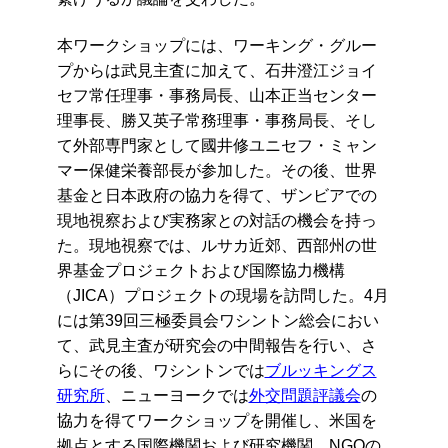
本ワークショップには、ワーキング・グルー
プからは武見主査に加えて、石井澄江ジョイ
セフ常任理事・事務局長、山本正当センター
理事長、勝又英子常務理事・事務局長、そし
て外部専門家として國井修ユニセフ・ミャン
マー保健栄養部長が参加した。その後、世界
基金と日本政府の協力を得て、ザンビアでの
現地視察および実務家との対話の機会を持っ
た。現地視察では、ルサカ近郊、西部州の世
界基金プロジェクトおよび国際協力機構
（JICA）プロジェクトの現場を訪問した。4月
には第39回三極委員会ワシントン総会におい
て、武見主査が研究会の中間報告を行い、さ
らにその後、ワシントンでは
ブルッキングス
研究所
、ニューヨークでは
外交問題評議会
の
協力を得てワークショップを開催し、米国を
拠点とする国際機関および研究機関、NGOの