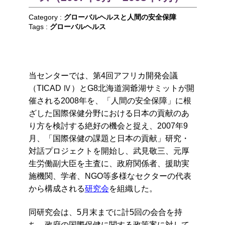
Category :
グローバルヘルスと人間の安全保障
Tags :
グローバルヘルス
当センターでは、第4回アフリカ開発会議
（TICAD Ⅳ）とG8北海道洞爺湖サミットが開
催される2008年を、「人間の安全保障」に根
ざした国際保健分野における日本の貢献のあ
り方を検討する絶好の機会と捉え、2007年9
月、「国際保健の課題と日本の貢献」研究・
対話プロジェクトを開始し、武見敬三、元厚
生労働副大臣を主査に、政府関係者、援助実
施機関、学者、NGO等多様なセクターの代表
から構成される
研究会
を組織した。
同研究会は、5月末までに計5回の会合を持
ち、政府の国際保健に関する政策案に対して