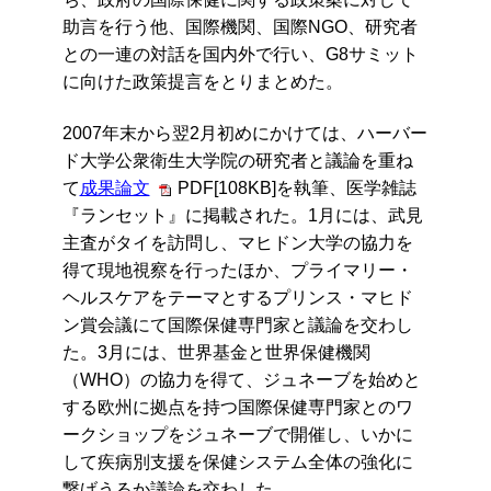
助言を行う他、国際機関、国際NGO、研究者
との一連の対話を国内外で行い、G8サミット
に向けた政策提言をとりまとめた。
2007年末から翌2月初めにかけては、ハーバー
ド大学公衆衛生大学院の研究者と議論を重ね
て
成果論文
PDF[108KB]を執筆、医学雑誌
『ランセット』に掲載された。1月には、武見
主査がタイを訪問し、マヒドン大学の協力を
得て現地視察を行ったほか、プライマリー・
ヘルスケアをテーマとするプリンス・マヒド
ン賞会議にて国際保健専門家と議論を交わし
た。3月には、世界基金と世界保健機関
（WHO）の協力を得て、ジュネーブを始めと
する欧州に拠点を持つ国際保健専門家とのワ
ークショップをジュネーブで開催し、いかに
して疾病別支援を保健システム全体の強化に
繋げうるか議論を交わした。