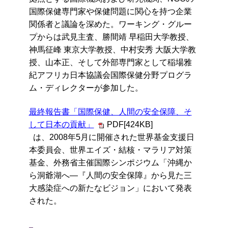
国際保健専門家や保健問題に関心を持つ企業
関係者と議論を深めた。ワーキング・グルー
プからは武見主査、勝間靖 早稲田大学教授、
神馬征峰 東京大学教授、中村安秀 大阪大学教
授、山本正、そして外部専門家として稲場雅
紀アフリカ日本協議会国際保健分野プログラ
ム・ディレクターが参加した。
最終報告書「国際保健、人間の安全保障、そ
して日本の貢献」
PDF[424KB]
は、2008年5月に開催された世界基金支援日
本委員会、世界エイズ・結核・マラリア対策
基金、外務省主催国際シンポジウム「沖縄か
ら洞爺湖へ―『人間の安全保障』から見た三
大感染症への新たなビジョン」において発表
された。