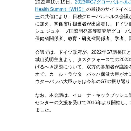
2022年10月19日、
2023年G7グローバルヘ
Health Summit（WHS）
の最後のサイドイベン
ー
の共催により、日独グローバルヘルス会議
に加え、関係省庁担当者が出席者し、ドイツ
シュ ジュネーブ国際開発高等研究所グロー
保健省関係者、教育・研究省関係者、学者、
会議では、ドイツ政府が、2022年G7議長
城山英明主査より、タスクフォースでの2023
げるべき課題について、双方の参加者が議論
オで、カール・ラウターバッハ保健大臣がオ
ウターバッハ大臣からは今年のG7の振り返
なお、本会議は、イローナ・キックブッシュ
センターの支援を受けて2016年より開始し
ました。