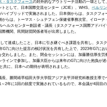
ルス・タスクフォース
の対外的なアウトリーチ活動の一環として
トとして、日本国際交流センター（JCIE）、WHS、
ベルリン
がハイブリッドで実施されました。日本側からは、タスクフォ
側からは、トーマス・シュテフェン保健省事務
次官、イローナ
バルヘルスセンター創設者・議長（タスクフォース国際アドバイ
国際機関、民間財団関係者等が出席しました。
国として達成したこと、日本に引き継ぐべき課題を共有し、タス
年G7に向けた提言の検討状況を共有した上で、2023年G7に
を交わしました。また、閉会セッションには、加藤勝信厚生労
ンラインで参加し、加藤大臣からは来年のG7に向けた抱負が述
りと共に、日本への期待が表明されました。
議長、勝間靖早稲田大学大学院アジア太平洋研究科教授主導で
、1～2年に1回の頻度で実施されているもので、本会議が4回目