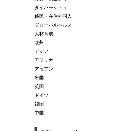
ダイバーシティ
移民・在住外国人
グローバルヘルス
人材育成
欧州
アジア
アフリカ
アセアン
米国
英国
ドイツ
韓国
中国