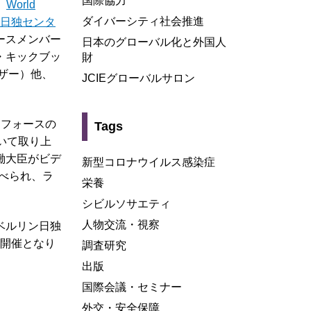
国際協力
、
World
ダイバーシティ社会推進
日独センタ
ースメンバー
日本のグローバル化と外国人
・キックブッ
財
ザー）他、
JCIEグローバルサロン
クフォースの
Tags
おいて取り上
働大臣がビデ
新型コロナウイルス感染症
べられ、ラ
栄養
シビルソサエティ
人物交流・視察
ベルリン日独
の開催となり
調査研究
出版
国際会議・セミナー
外交・安全保障