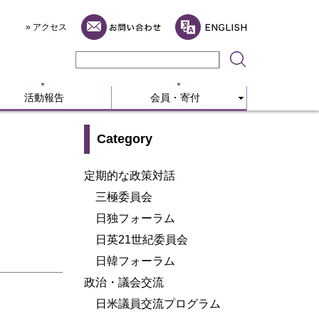
活動報告
会員・寄付
» アクセス
活動報告
会員・寄付
Category
定期的な政策対話
三極委員会
日独フォーラム
日英21世紀委員会
日韓フォーラム
政治・議会交流
日米議員交流プログラム