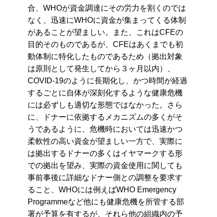
合、WHOが資金調達にその労力を割くのでは
なく、迅速にWHOに資金が集まってくる体制
があることが望ましい。また、これはCFEの
目的そのものであるが、CFEはあくまでも初
動体制に特化したものであるため（拠出対象
は原則として発生してから３ヶ月以内）、
COVID-19のように長期化し、かつ時間が経過
するごとに自体が深刻化するような健康危機
には必ずしも適切な形態ではなかった。さら
に、ドナーに依拠するメカニズムの多くがそ
うであるように、危機時においては迅速かつ
柔軟性の高い資金が望ましい一方で、実際に
は拠出するドナーの多くはイヤマークする形
での拠出を望み、実際の資金使用に関しても
事前事後に詳細なドナー側との調整を要求す
ること、WHOには例えばWHO Emergency
Programmeなど他にも健康危機を所管する部
署が予算を有するが、それら他の組織内の予