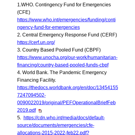
1.WHO. Contingency Fund for Emergencies
(CFE)
https://www.who.int/emergencies/funding/conti
ngency-fund-for-emergencies
2. Central Emergency Response Fund (CERF)
https://cerf.un.org/
3. Country Based Pooled Fund (CBPF)
https://www.unocha.org/our-work/humanitarian-
financing/country-based-pooled-funds-cbpf
4. World Bank. The Pandemic Emergency
Financing Facility.
https://thedocs.worldbank.org/en/doc/13454155
7247094502-
0090022019/original/PEFOperationalBriefFeb
2019.pdf
5.
https://cdn.who.int/media/docs/default-
source/documents/emergencies/cfe-
allocations-2015-2022-feb22.pdf?