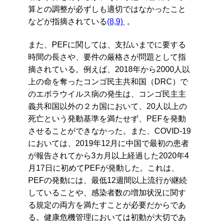
算との調整が必ずしも適切ではなかったこと
などが指摘されている
(8,9)
。
また、PEFに関しては、支払いまでに要する
時間の長さや、要件の厳格さが問題として指
摘されている。例えば、2018年から2000人以
上の命を奪ったコンゴ民主共和国（DRC）で
のエボラウイルス病の発生は、コンゴ民主主
義共和国以外の２カ国において、20人以上の
死亡という発動基準を満たせず、PEFを発動
させることができなかった。また、COVID-19
においては、2019年12月に中国で最初の患者
が報告されてから3カ月以上経過した2020年4
月17日に初めてPEFが発動した。これは、
PEFの発動には、最低12週間以上流行が継続
していることや、感染者数の増加状況に関す
る規定の両方を満たすことが必要だからであ
る。健康危機管理においては初動が大切であ