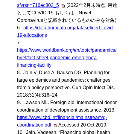
sfvrsn=716ec302_5
(2022年2月末時点. 用途
としてCOVID-19 もしくは、Novel
Coronavirusと記載されているもののみを対象)
6.
https://data.humdata.org/dataset/cerf-covid-
19-allocations
7.
https://www.worldbank.org/en/topic/pandemics/
brief/fact-sheet-pandemic-emergency-
financing-facility
8.
Jain V, Duse A, Bausch DG. Planning for
large epidemics and pandemics: challenges
from a policy perspective. Curr Opin Infect Dis.
2018;31(4):316–24.
9.
Lawson ML. Foreign aid: international donor
coordination of development assistance. 2013.
https://www.cbd.int/financial/mainstream/g-
coordination.pdf
Accessed 20 Oct 2019.
10.
Jain, Vageesh. “Financing global health