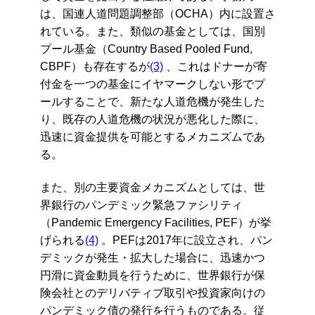
は、国連人道問題調整部（OCHA）内に設置さ
れている。また、類似の基金としては、国別
プール基金（Country Based Pooled Fund,
CBPF）も存在するが
(3)
、これはドナーが寄
付金を一つの基金にイヤマークしない形でプ
ールすることで、新たな人道危機が発生した
り、既存の人道危機の状況が悪化した際に、
迅速に資金提供を可能とするメカニズムであ
る。
また、別の主要資金メカニズムとしては、世
界銀行のパンデミック緊急ファシリティ
（Pandemic Emergency Facilities, PEF）が挙
げられる
(4)
。PEFは2017年に設立され、パン
デミックが発生・拡大した場合に、迅速かつ
円滑に資金動員を行うために、世界銀行が保
険会社とのデリバティブ取引や投資家向けの
パンデミック債の発行を行うものである。従