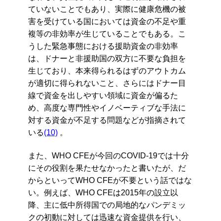
ていないことでもあり、実際に健康危機の被
害を受けている国においては資金の不足や重
複等の非効率が生じていることでもある。こ
うした緊急事態における援助資金の非効率
は、ドナーと非援助国の双方に不要な負担を
生じており、本来得られるはずのアウトカム
が適切に得られないこと、さらにはドナー目
線で資金を出しやすい領域に資金が偏るた
め、高度な専門性やイノベーティブな手法に
対する資金が不足する問題などが指摘されて
いる
(10)
。
また、WHO CFEが今回のCOVID-19では十分
にその役割を果たせなかったと書いたが、だ
からといってWHO CFEが不要という話ではな
い。例えば、WHO CFEは2015年の設立以
降、主に低中所得国での局地的なパンデミッ
クの初動に対しては迅速な資金提供を行い、