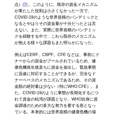
点）
(7)
。このように、既存の資金メカニズム
が果たした役割は小さくなかった一方で、
COVID-19のような世界規模のパンデミックと
なるとやはりその資金量が十分だったとは言
えない。また、実際に世界規模のパンデミッ
クを経験する中で、これら既存のメカニズム
が抱える様々な課題もまた明らかになった。
例えばCERF、CBPF、CFE などは、事前にド
ナーからの資金がプールされているため、健
康危機発生後直ちに資金を放出し、緊急事態
に迅速に対応することができるが、完全なド
ナーベースのメカニズムであるため、その資
金額の絶対量は少ない（特にWHO CFE）。ま
た、COVID-19のように事態が長期化するにつ
れて資金の枯渇が課題となり、WHO自身に資
金調達のための多大な努力を要する形となっ
ている。本来的には世界規模の健康危機の場