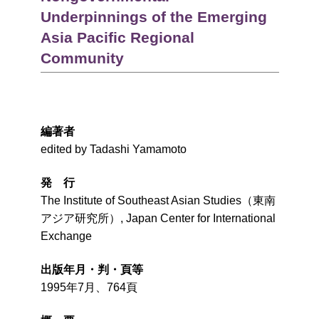
Underpinnings of the Emerging
Asia Pacific Regional
Community
編著者
edited by Tadashi Yamamoto
発 行
The Institute of Southeast Asian Studies（東南
アジア研究所）, Japan Center for International
Exchange
出版年月・判・頁等
1995年7月、764頁