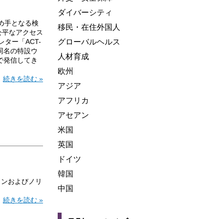
ダイバーシティ
決め手となる検
移民・在住外国人
公平なアクセス
ター「ACT-
グローバルヘルス
、同名の特設ウ
人材育成
語で発信してき
欧州
続きを読む »
アジア
アフリカ
アセアン
米国
英国
ドイツ
韓国
ドンおよびノリ
中国
続きを読む »