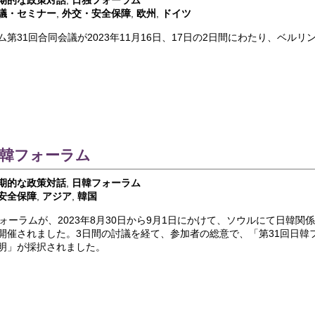
期的な政策対話
,
日独フォーラム
議・セミナー
,
外交・安全保障
,
欧州
,
ドイツ
第31回合同会議が2023年11月16日、17日の2日間にわたり、ベルリ
日韓フォーラム
期的な政策対話
,
日韓フォーラム
安全保障
,
アジア
,
韓国
フォーラムが、2023年8月30日から9月1日にかけて、ソウルにて日韓関
開催されました。3日間の討議を経て、参加者の総意で、「第31回日韓
明」が採択されました。