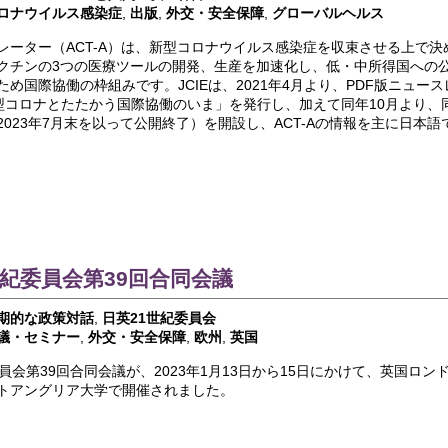
ロナウイルス感染症
,
出版
,
外交・安全保障
,
グローバルヘルス
ラレーター（ACT-A）は、新型コロナウイルス感染症を収束させる上で
クチンの3つの医療ツールの開発、生産を加速化し、低・中所得国への
め国際協働の枠組みです。JCIEは、2021年4月より、PDF版ニュースレ
H 新型コロナとたたかう国際協働のいま」を発行し、加えて同年10月より
2023年7月末を以って公開終了）を開設し、ACT-Aの情報を主に日本
世紀委員会第39回合同会議
期的な政策対話
,
日英21世紀委員会
議・セミナー
,
外交・安全保障
,
欧州
,
英国
員会第39回合同会議が、2023年1月13日から15日にかけて、英国ロン
トアングリア大学で開催されました。