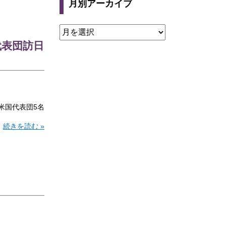
月別アーカイブ
代表団訪日
米国代表団5名
続きを読む »