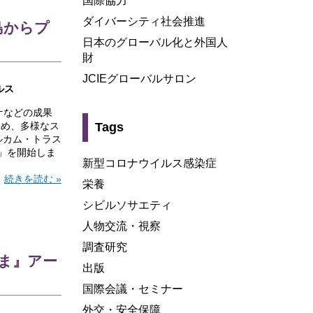
国際協力
ダイバーシティ社会推進
島からプ
日本のグローバル化と外国人
財
JCIEグローバルサロン
ルス
ケなどの成果
ため、多様なス
Tags
ェルカム・トラス
」を開始しま
新型コロナウイルス感染症
続きを読む »
栄養
シビルソサエティ
人物交流・視察
調査研究
いま』アー
出版
国際会議・セミナー
外交・安全保障