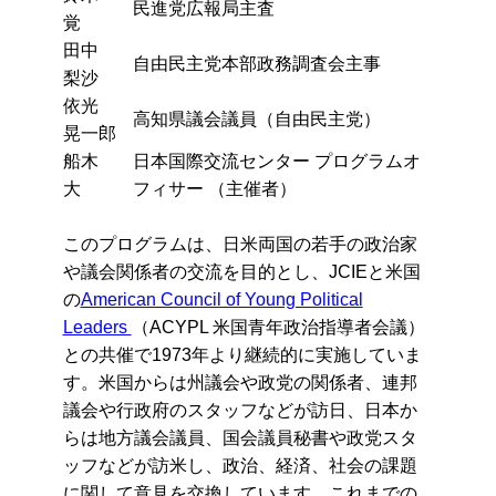
民進党広報局主査
覚
田中
自由民主党本部政務調査会主事
梨沙
依光
高知県議会議員（自由民主党）
晃一郎
船木
日本国際交流センター プログラムオ
大
フィサー （主催者）
このプログラムは、
日米両国の若手の政治家
や議会関係者の交流を目的とし、JCIEと米国
の
American Council of Young Political
Leaders
（ACYPL 米国青年政治指導者会議）
との共催で1973年より継続的に実施していま
す。米国からは州議会や政党の関係者、連邦
議会や行政府のスタッフなどが訪日、日本か
らは地方議会議員、国会議員秘書や政党スタ
ッフなどが訪米し、政治、経済、社会の課題
に関して意見を交換しています。これまでの