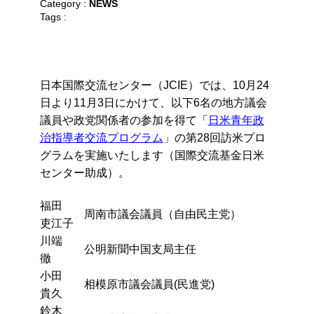
Category :
NEWS
Tags :
日本国際交流センター（JCIE）では、10月24
日より11月3日にかけて、以下6名の地方議会
議員や政党関係者の参加を得て「
日米青年政
治指導者交流プログラム
」の第28回訪米プロ
グラムを実施いたします（国際交流基金日米
センター助成）。
福田
周南市議会議員（自由民主党）
吏江子
川端
公明新聞中国支局主任
徹
小田
相模原市議会議員(民進党)
貴久
鈴木