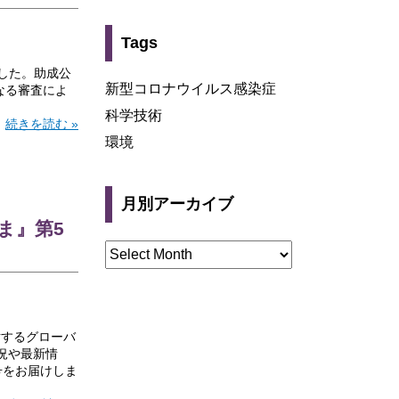
Tags
した。助成公
新型コロナウイルス感染症
なる審査によ
科学技術
続きを読む »
環境
月別アーカイブ
ま』第5
対するグローバ
況や最新情
号をお届けしま