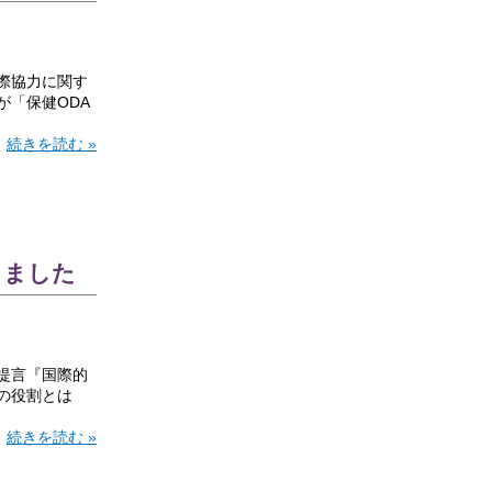
際協力に関す
「保健ODA
続きを読む »
しました
提言『国際的
の役割とは
続きを読む »