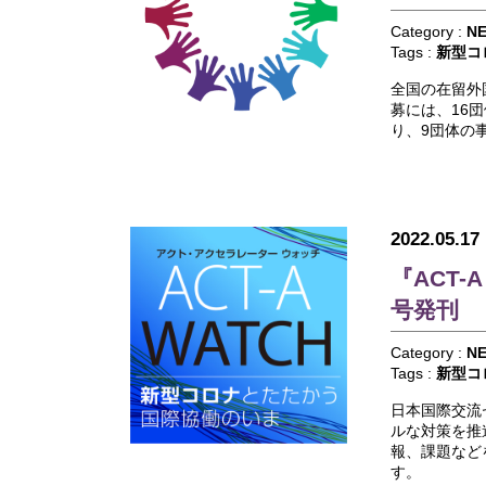
Category :
N
Tags :
新型コ
全国の在留外
募には、16
り、9団体の
2022.05.17
『ACT
号発刊
Category :
N
Tags :
新型コ
日本国際交流セ
ルな対策を推
報、課題などを
す。