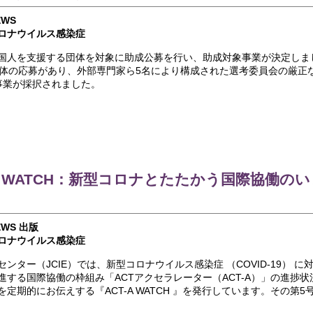
EWS
ロナウイルス感染症
国人を支援する団体を対象に助成公募を行い、助成対象事業が決定しま
団体の応募があり、外部専門家ら5名により構成された選考委員会の厳正
事業が採択されました。
-A WATCH：新型コロナとたたかう国際協働のい
EWS
出版
ロナウイルス感染症
ンター（JCIE）では、新型コロナウイルス感染症 （COVID-19） に
進する国際協働の枠組み「ACTアクセラレーター（ACT-A）」の進捗状
定期的にお伝えする『ACT-A WATCH 』を発行しています。その第5