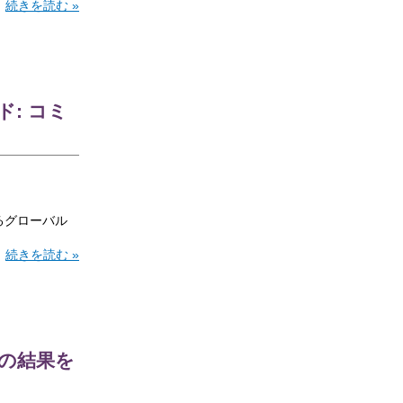
続きを読む »
ド: コミ
るグローバル
。
続きを読む »
の結果を