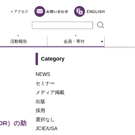
活動報告
会員・寄付
» アクセス
活動報告
会員・寄付
Category
NEWS
セミナー
メディア掲載
出版
採用
選択なし
OR）の助
JCIE/USA