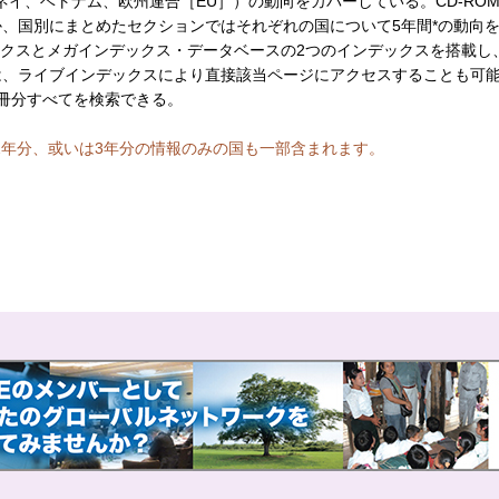
イ、ベトナム、欧州連合［EU］）の動向をカバーしている。CD-RO
ほか、国別にまとめたセクションではそれぞれの国について5年間*の動向
ックスとメガインデックス・データベースの2つのインデックスを搭載し、
からは、ライブインデックスにより直接該当ページにアクセスすることも可
冊分すべてを検索できる。
2年分、或いは3年分の情報のみの国も一部含まれます。