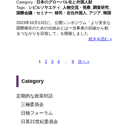
Category :
日本のグローバル化と外国人財
Tags :
シビルソサエティ
,
人物交流・視察
,
調査研究
,
国際会議・セミナー
,
移民・在住外国人
,
アジア
,
韓国
2023年10月13日に、公開シンポジウム「より安全な
国際移住のための仕組みとはー当事者の目線から創
るつながりを目指して」を開催しました
続きを読む »
1
2
3
4
…
9
次へ »
Category
定期的な政策対話
三極委員会
日独フォーラム
日英21世紀委員会