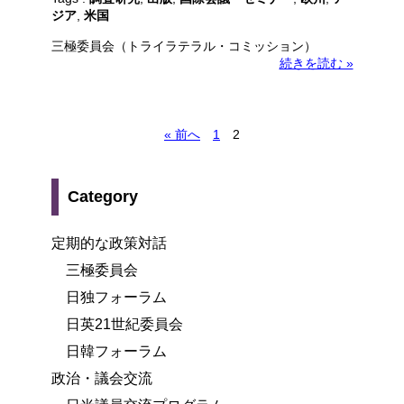
ジア
,
米国
三極委員会（トライラテラル・コミッション）
続きを読む »
« 前へ
1
2
Category
定期的な政策対話
三極委員会
日独フォーラム
日英21世紀委員会
日韓フォーラム
政治・議会交流