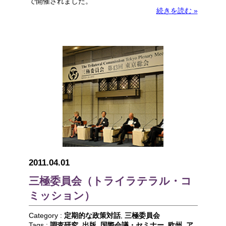
で開催されました。
続きを読む »
2011.04.01
三極委員会（トライラテラル・コ
ミッション）
Category :
定期的な政策対話
,
三極委員会
Tags :
調査研究
,
出版
,
国際会議・セミナー
,
欧州
,
ア