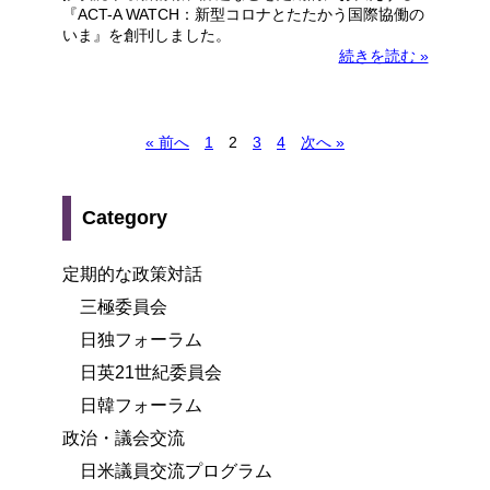
『ACT-A WATCH：新型コロナとたたかう国際協働の
いま』を創刊しました。
続きを読む »
« 前へ
1
2
3
4
次へ »
Category
定期的な政策対話
三極委員会
日独フォーラム
日英21世紀委員会
日韓フォーラム
政治・議会交流
日米議員交流プログラム