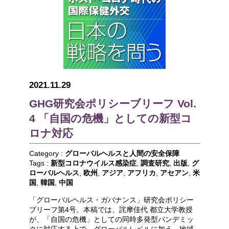
2021.11.29
GHG研究会ポリシーブリーフ Vol.
4 「自国の危機」としての新型コ
ロナ対応
Category :
グローバルヘルスと人間の安全保障
Tags :
新型コロナウイルス感染症
,
調査研究
,
出版
,
グ
ローバルヘルス
,
欧州
,
アジア
,
アフリカ
,
アセアン
,
米
国
,
韓国
,
中国
「グローバルヘルス・ガバナンス」研究会ポリシー
ブリーフ第4号。本稿では、詫摩佳代 都立大学教授
が、「自国の危機」としての同時多発型パンデミッ